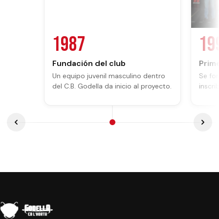
1987
19
Fundación del club
Prim
Un equipo juvenil masculino dentro
Se for
del C.B. Godella da inicio al proyecto.
inscri